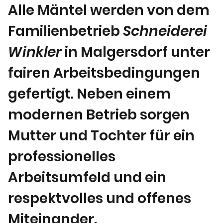
Alle Mäntel werden von dem
*traditionell in der Modebranche x 4,3-6
Familienbetrieb
Schneiderei
Winkler
in Malgersdorf unter
fairen Arbeitsbedingungen
gefertigt. Neben einem
modernen Betrieb sorgen
Mutter und Tochter für ein
professionelles
Arbeitsumfeld und ein
respektvolles und offenes
Miteinander.