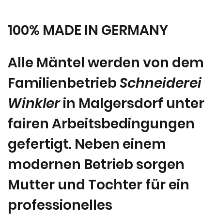
=
89,23
€
100% MADE IN GERMANY
*traditionell in der Modebranche x 4,3-6
Alle Mäntel werden von dem
Familienbetrieb
Schneiderei
Winkler
in Malgersdorf unter
fairen Arbeitsbedingungen
gefertigt. Neben einem
modernen Betrieb sorgen
Mutter und Tochter für ein
professionelles