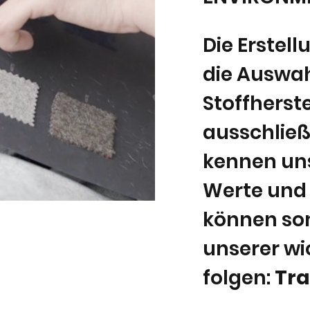
Die Erstell
die Auswah
Stoffherste
ausschließ
kennen uns
Werte und 
können so
unserer wi
folgen:
Tr