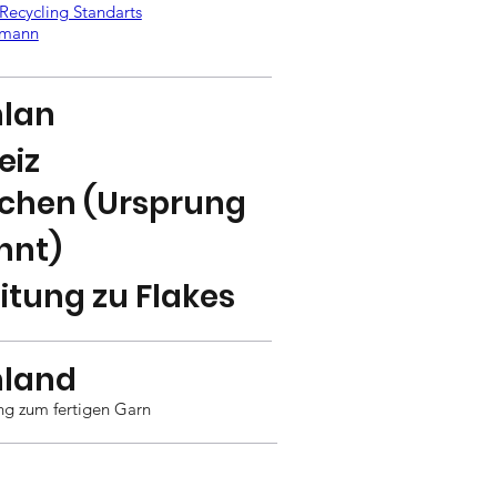
Recycling Standarts
rmann
hlan
eiz
schen (Ursprung
nnt)
itung zu Flakes
hland
ng zum fertigen Garn