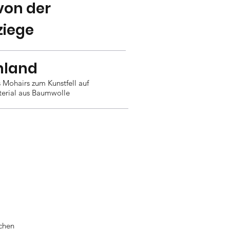
von der
ziege
hland
 Mohairs zum Kunstfell auf
erial aus Baumwolle
chen