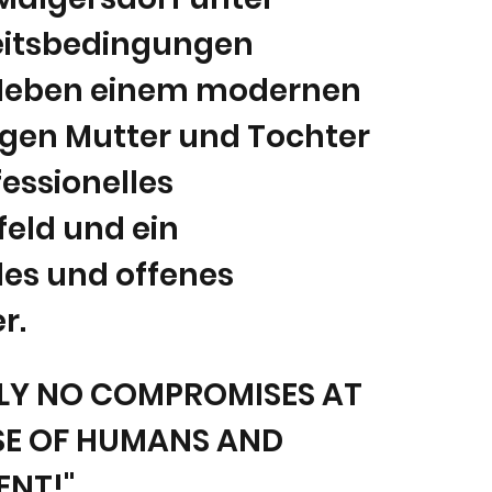
eitsbedingungen
. Neben einem modernen
rgen Mutter und Tochter
fessionelles
eld und ein
les und offenes
r.
LY NO COMPROMISES AT
SE OF HUMANS AND
NT!"