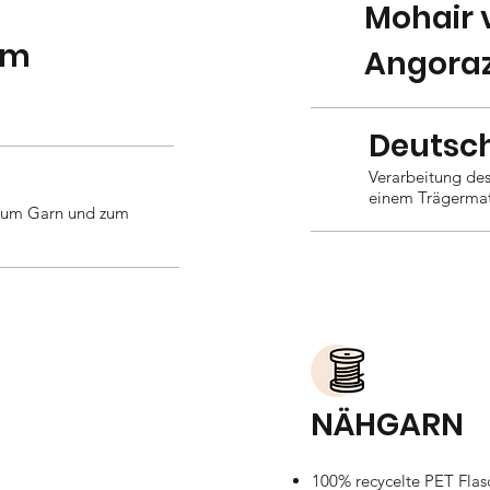
Mohair 
om
Angora
Deutsc
Verarbeitung des
einem Trägermat
 zum Garn und zum
NÄHGARN
100% recycelte PET Flas