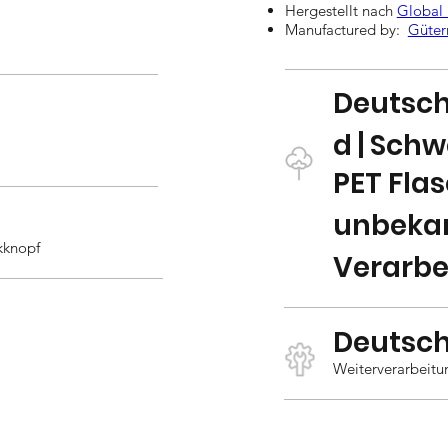
Hergestellt nach
Global 
Manufactured by:
Güte
Deutsc
d | Schw
PET Fla
unbeka
kknopf
Verarbe
Deutsc
Weiterverarbeitu