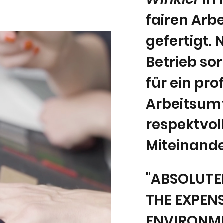
fairen Arb
gefertigt
Betrieb so
für ein pro
Arbeitsumf
respektvol
Miteinande
"ABSOLUTE
THE EXPEN
ENVIRONME